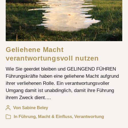
Geliehene Macht
verantwortungsvoll nutzen
Wie Sie geerdet bleiben und GELINGEND FÜHREN
Führungskräfte haben eine geliehene Macht aufgrund
ihrer verliehenen Rolle. Ein verantwortungsvoller
Umgang damit ist unabdinglich, damit ihre Führung
ihrem Zweck dient.…
Von
Sabine Beley
In
Führung
,
Macht & Einfluss
,
Verantwortung